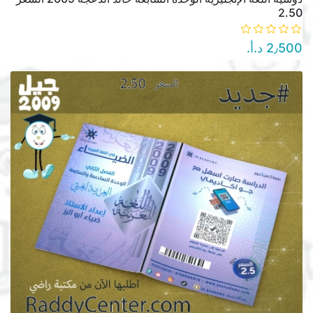
2.50
2٫500 د.أ.‏