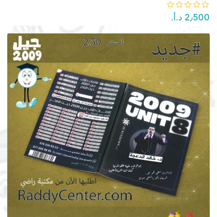
2٫500 د.أ.‏