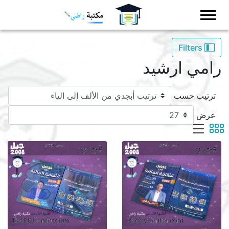
Logo
Filters
رامي ارشيد
ترتيب حسب
عرض
viewmode list
viewmode grid