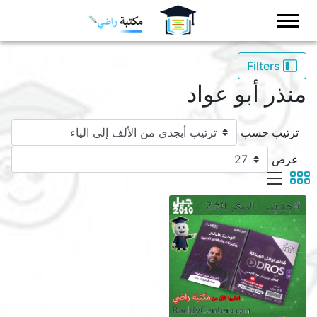
Logo
Filters
منذر أبو عواد
ترتيب حسب
عرض
viewmode list
viewmode grid