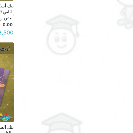
بنك أسئ
أبيض وأسو
0.00
2٫500 د.أ.
بنك الس