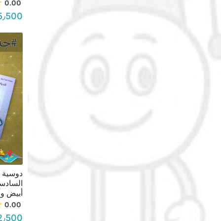
0.00
5٫500 د.أ.
دوسية ا
السادسة
أبيض وأسود 2009
0.00
2٫500 د.أ.