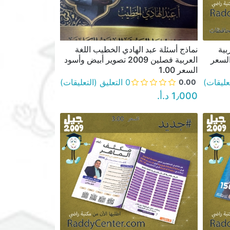
بية
نماذج أسئلة عبد الهادي الخطيب اللغة
نظرة سريعة
 الأول ضياء أبو الرز 2009 السعر
العربية فصلين 2009 تصوير أبيض وأسود
السعر 1.00
0 التعليق (التعليقات)
0.00
1٫000 د.أ.‏