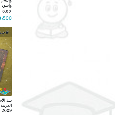
وأسود الس
0.00
3٫500 د.أ.
بنك الأ
العربية
2009 تصوير أبيض وأسود السعر 5.50