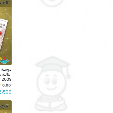
دوسية ا
الثالثة 
2009 تصوير ابيض واسود السعر 2.50
0.00
2٫500 د.أ.