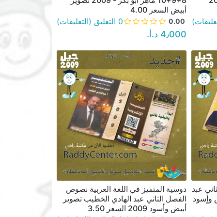
ء أبو الرز 2009
8+9+10 ماهر أبو بكر - 2009 تصوير
أبيض السعر 4.00
0 التعليق (التعليقات)
0.00
4٫000 د.أ.‏
ثاني عبد
دوسية المتميز في اللغة العربية نصوص
نظرة سريعة
ير أبيض وأٍسود
الفصل الثاني عبد الهادي الخطيب تصوير
أبيض وأسود 2009 السعر 3.50