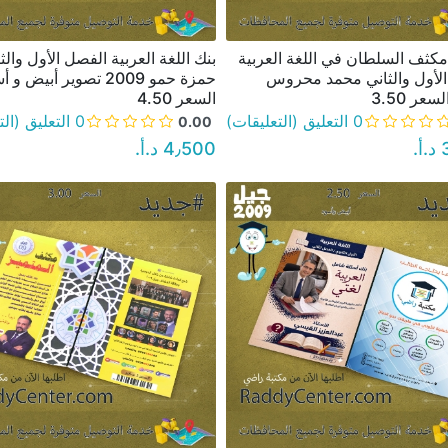
كثف السلطان في اللغة العربية
بنك اللغة العربية الفصل الأول والث
نظرة سريعة
نظرة سريعة
لأول والثاني محمد محروس
حمزة حمو 2009 تصوير أبيض و
السعر 4.50
0 التعليق (التعليقات)
0 التعليق (التعليقات)
0.00
‏
4٫500 د.أ.‏