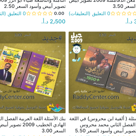
والثاني معن الدقامسة 2009 تصوير أبيض
الثامنة والتاسعة ضيا
عر 3.50
تصوير أبيض وأسود السعر 2.50
0 التعليق (التعليقات)
0 التعليق (التعليقات)
0.00
‏
2٫500 د.أ.‏
سئلة ( ألفية ابن محروس) في اللغة
بنك الأسئلة اللغة العربية الفصل ال
نظرة سريعة
نظرة سريعة
 الفصل الثاني محمد محروس
الهادي الخطيب 2009 تصو
السعر 3.00