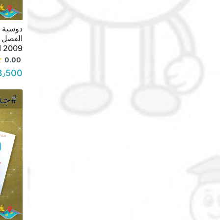
دوسية م
الفصل ا
2009 السعر 3.50
0.00
3٫500 د.أ.