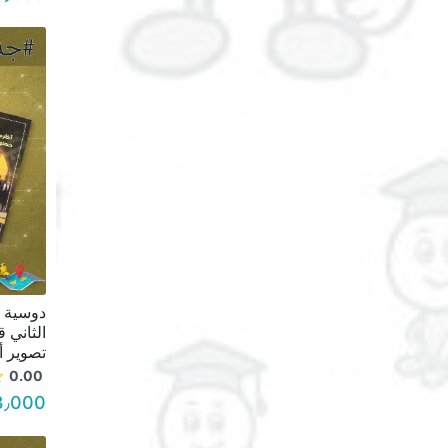
دوسية ا
الثاني 
تصوير أبيض و
0.00
3٫000 د.أ.