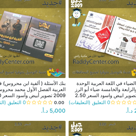
لضياء في اللغة العربية الوحدة
بنك الأسئلة ( ألفية ابن محروس) ف
نظرة سريعة
نظرة سريعة
والرابعة والخامسة ضياء أبو الرز
العربية الفصل الأول محمد محرو
2009 تصوير أبيض وأسود السعر 5.00
0 التعليق (التعليقات)
0 التعليق (التعليقات)
0.00
‏
5٫000 د.أ.‏