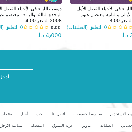
للواء في الأحياء الفصل الأول
دوسية اللواء في الأحياء الفصل ال
نظرة سريعة
نظرة سريعة
الأولى والثانية معتصم عبود
الوحدة الثالثة والرابعة معتصم عب
2008 السعر 4.00
0 التعليق (التعليقات)
0 التعليق (التعليقات)
0.00
‏
4٫000 د.أ.‏
newsletter
ط الاستخدام
سياسة الخصوصية
اتصل بنا
بحث
أخبار
منتجات 
سابي
الطلبات
عناوين
عربة التسوق
المفضلة
سياسة الارجاع