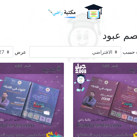
Logo
صم عبود
ب حسب
عرض