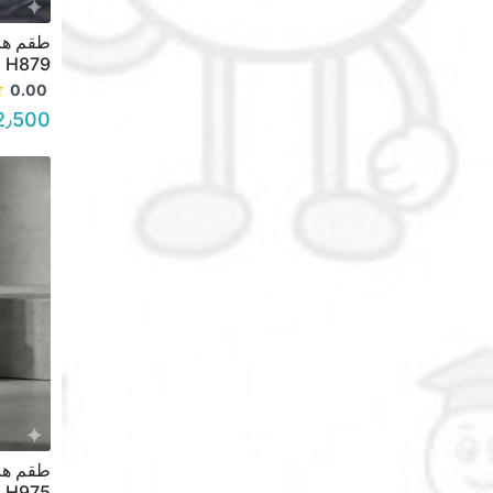
H879
0.00
2٫500 د.أ.
H975