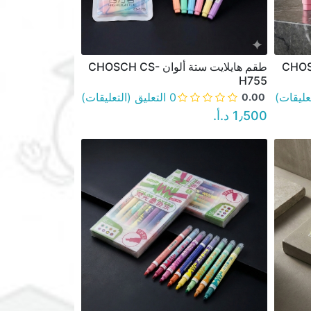
ان CHOSCH CS-
طقم هايلايت ستة ألوان CHOSCH CS-
نظرة سريعة
H755
0 التعليق (التعليقات)
0.00
1٫500 د.أ.‏