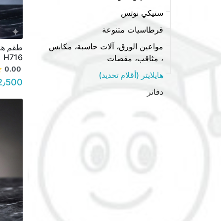
ستيكي نوتس
قرطاسيات متنوعة
مواعين الورق، آلات حاسبة، مكابس
H716
، مثاقب، مقصات
0.00
هايلايتر (أقلام تحديد)
2٫500 د.أ.
دفاتر