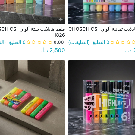
طقم هايلايت ثمانية ألوان CHOSCH CS-
طقم هايلايت ستة ألو
نظرة سريعة
نظرة سريعة
H826
0 التعليق (التعليقات)
0 التعليق (التعليقات)
0.00
‏
2٫500 د.أ.‏