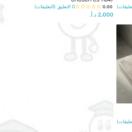
0 التعليق (التعليقات)
0.00
2٫000 د.أ.‏