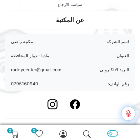
سياسة الارجاع
عن المكتبة
اسم الشركة:
مكتبة راضي
العنوان:
مادبا - دوار المحافظة
البريد الالكتروني:
raddycenter@gmail.com
رقم الهاتف:
0795160940
instagram
Facebook
حقوق الطبع والنسخ ؛ 2026 مركز راضي للقرطاسية. كل الحقوق
0
0
محفوظة.