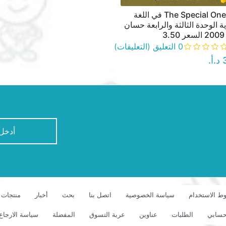
دوسية The Special One في اللغة
نظرة سريعة
ية الوحدة الثالثة والرابعة حسان
3
0 التعليق (التعليقات)
‏
newsletter
ط الاستخدام
سياسة الخصوصية
اتصل بنا
بحث
أخبار
منتجات 
سابي
الطلبات
عناوين
عربة التسوق
المفضلة
سياسة الارجاع