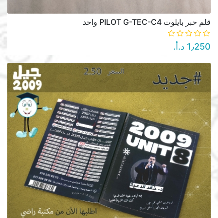
قلم حبر بايلوت PILOT G-TEC-C4 واحد
1٫250 د.أ.‏