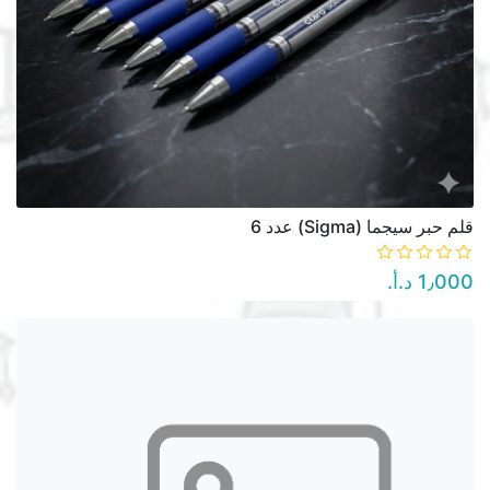
قلم حبر سيجما (Sigma) عدد 6
1٫000 د.أ.‏