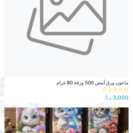
ماعون ورق أبيض 500 ورقة 80 غرام
3٫000 د.أ.‏