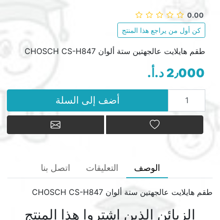
0.00
كن أول من يراجع هذا المنتج
طقم هايلايت عالجهتين ستة ألوان CHOSCH CS-H847
2٫000 د.أ.‏
أضف إلى السلة
أضف إلى السلة
أضف إلى قائمة الامنيات
أرسل بريد إلكتر
الوصف
التعليقات
اتصل بنا
طقم هايلايت عالجهتين ستة ألوان CHOSCH CS-H847
الزبائن الذين اشتروا هذا المنتج