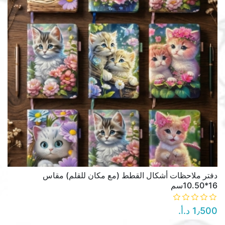
دفتر ملاحظات أشكال القطط (مع مكان للقلم) مقاس
16*10.50سم
1٫500 د.أ.‏